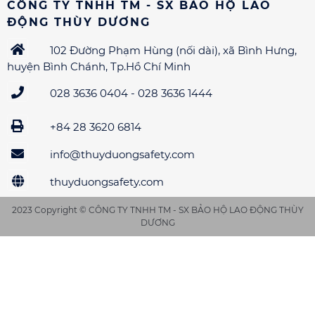
CÔNG TY TNHH TM - SX BẢO HỘ LAO
ĐỘNG THÙY DƯƠNG
102 Đường Phạm Hùng (nối dài), xã Bình Hưng,
huyện Bình Chánh, Tp.Hồ Chí Minh
028 3636 0404 - 028 3636 1444
+84 28 3620 6814
info@thuyduongsafety.com
thuyduongsafety.com
2023 Copyright ©
CÔNG TY TNHH TM - SX BẢO HỘ LAO ĐỘNG THÙY
DƯƠNG