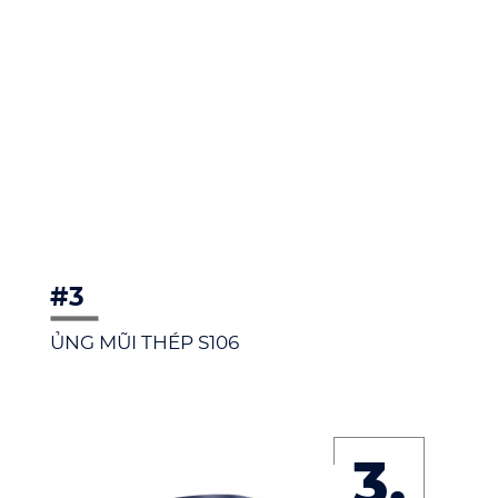
#3
ỦNG MŨI THÉP S106
3.