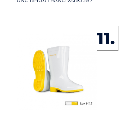
ỦNG NHỰA TRẮNG VÀNG 287
11.