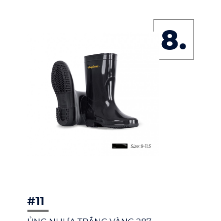
8.
#11