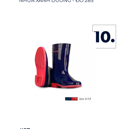
NHỰA XANH DƯƠNG - ĐỎ 285
10.