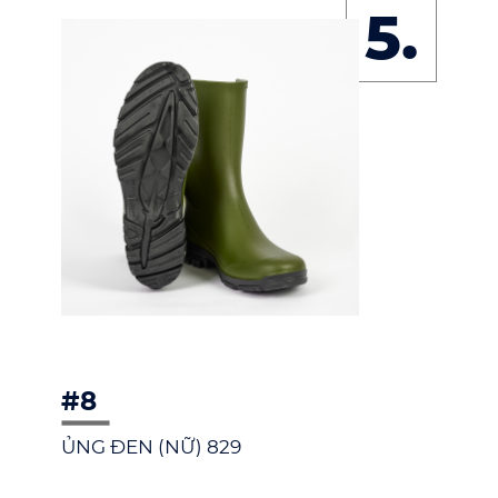
5.
#8
ỦNG ĐEN (NỮ) 829