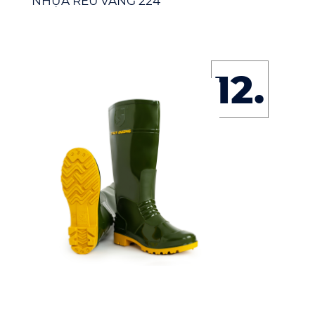
NHỰA RÊU VÀNG 224
12.