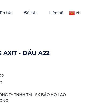
Tin tức
Đối tác
Liên hệ
VN
AXIT - DẦU A22
22
ật
NG TY TNHH TM - SX BẢO HỘ LAO
ƯƠNG