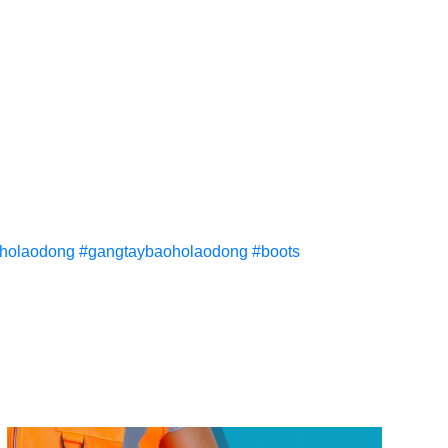
holaodong
#gangtaybaoholaodong
#boots