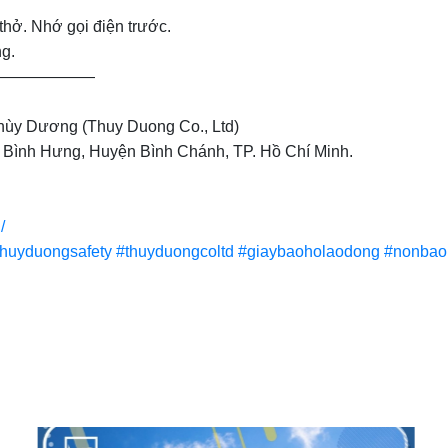
thở. Nhớ gọi điện trước.
g.
——————
ùy Dương (Thuy Duong Co., Ltd)
ã Bình Hưng, Huyện Bình Chánh, TP. Hồ Chí Minh.
/
thuyduongsafety
#thuyduongcoltd
#giaybaoholaodong
#nonbao