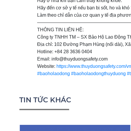
Hãy ở nhà khi bạn cảm thấy không khỏe.
Hãy đến cơ sở y tế nếu bạn bị sốt, ho và khó 
Làm theo chỉ dẫn của cơ quan y tế địa phươn
————————————————————
THÔNG TIN LIÊN HỆ:
Công ty TNHH TM – SX Bảo Hộ Lao Động Th
Địa chỉ: 102 Đường Phạm Hùng (nối dài), X
Hotline: +84 28 3636 0404
Email: info@thuyduongsafety.com
Website:
https://www.thuyduongsafety.com/vn
#baoholaodong
#baoholaodongthuyduong
#
TIN TỨC KHÁC