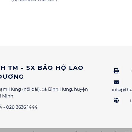
H TM - SX BẢO HỘ LAO
DƯƠNG
ạm Hùng (nối dài), xã Bình Hưng, huyện
info@th
í Minh
 - 028 3636 1444