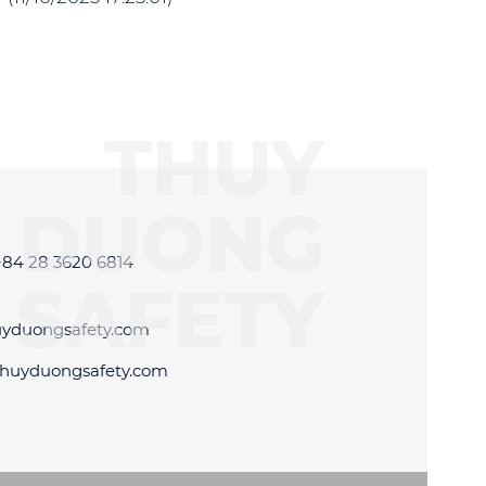
THUY
DUONG
+84 28 3620 6814
SAFETY
uyduongsafety.com
thuyduongsafety.com