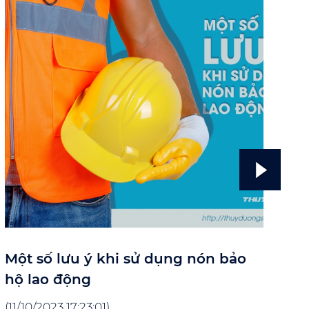
Một số lưu ý khi sử dụng nón bảo
Cá
hộ lao động
(11
(11/10/2023 17:23:01)