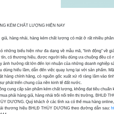
ÀNG KÉM CHẤT LƯỢNG HIỆN NAY
 giả, hàng nhái, hàng kém chất lượng có mặt ở rất nhiều phân 
ó những biểu hiện như đa dạng về mẫu mã, “linh động” về gi
y tín, có thương hiệu, được người tiêu dùng ưa chuộng đều có n
gây ảnh hưởng rất lớn đến lợi nhuận của những doanh nghiệp s
u dùng hiểu lầm, dẫn đến việc quay lưng lại với sản phẩm. Mặt 
t hàng chính hãng, có nguồn gốc xuất xứ rõ ràng lâm vào tìn
sự phát triển chung của nền kinh tế đất nước.
ung cấp sản phẩm kém chất lượng, không đạt tiêu chuẩn kỹ t
i mua phải hàng giả, hàng nhái trôi nổi trên thị trường, BH
HÙY DƯƠNG. Quý khách ở các tỉnh xa có thể mua hàng online, t
 nhái thương hiệu BHLĐ THÙY DƯƠNG theo đường dẫn sau:
h