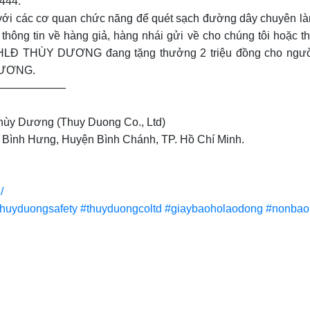
1444.
các cơ quan chức năng để quét sạch đường dây chuyên làm gi
hông tin về hàng giả, hàng nhái gửi về cho chúng tôi hoặc 
BHLĐ THÙY DƯƠNG đang tặng thưởng 2 triệu đồng cho người tố
DƯƠNG.
——————
ùy Dương (Thuy Duong Co., Ltd)
ã Bình Hưng, Huyện Bình Chánh, TP. Hồ Chí Minh.
/
thuyduongsafety
#thuyduongcoltd
#giaybaoholaodong
#nonbao