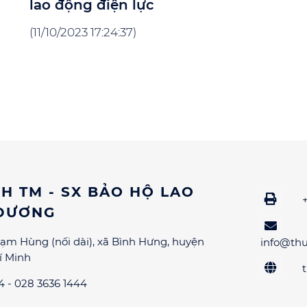
lao động điện lực
(11/10/2023 17:24:37)
H TM - SX BẢO HỘ LAO
DƯƠNG
ạm Hùng (nối dài), xã Bình Hưng, huyện
info@th
í Minh
 - 028 3636 1444