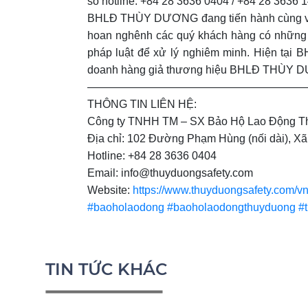
số hotline: +84 28 3636 0404 / +84 28 3636 
BHLĐ THÙY DƯƠNG đang tiến hành cùng với 
hoan nghênh các quý khách hàng có những t
pháp luật để xử lý nghiêm minh. Hiện tại 
doanh hàng giả thương hiệu BHLĐ THÙY 
————————————————————
THÔNG TIN LIÊN HỆ:
Công ty TNHH TM – SX Bảo Hộ Lao Động Th
Địa chỉ: 102 Đường Phạm Hùng (nối dài), X
Hotline: +84 28 3636 0404
Email: info@thuyduongsafety.com
Website:
https://www.thuyduongsafety.com/vn
#baoholaodong
#baoholaodongthuyduong
#
TIN TỨC KHÁC